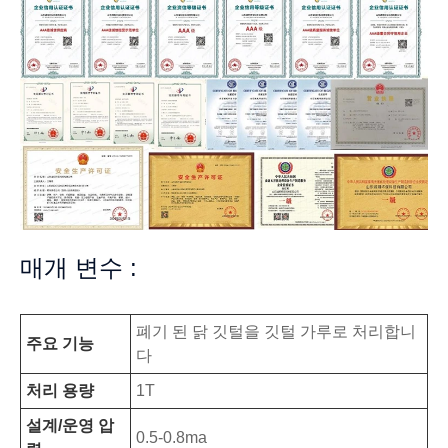
매개 변수 :
폐기 된 닭 깃털을 깃털 가루로 처리합니
주요 기능
다
처리 용량
1T
설계/운영 압
0.5-0.8ma