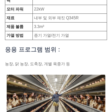
력
모터 파워
22kW
재료
내부 및 외부 재킷 Q345R
제품 볼륨
3.3m³
가열 방법
증기 가열/전기 가열
응용 프로그램 범위 :
농장, 닭 농장, 도축장, 개별 육종가 등