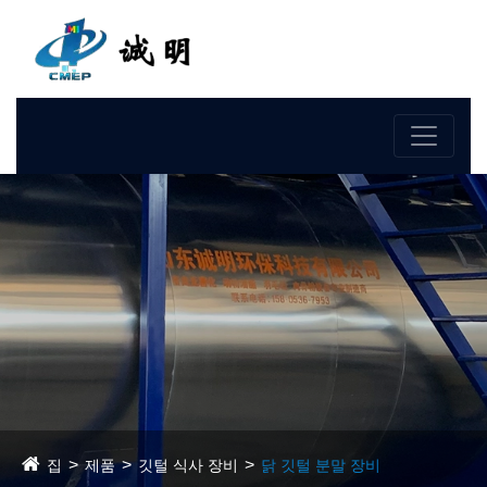
언어
집
제품
깃털 식사 장비
닭 깃털 분말 장비